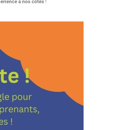
périence à nos côtés
!