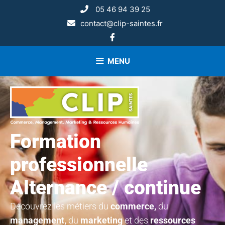
05 46 94 39 25
contact@clip-saintes.fr
MENU
Formation
professionnelle
Alternance / continue
Découvrez les métiers du
commerce,
du
management,
du
marketing
et des
ressources